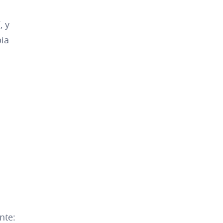
, y
pia
nte: